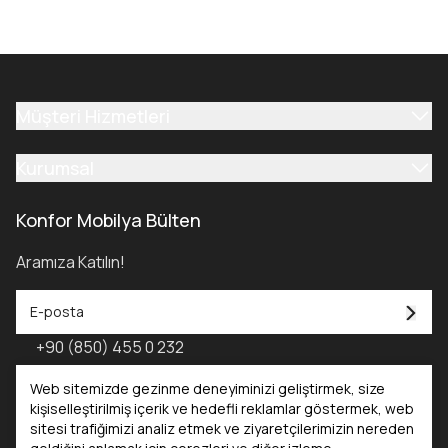
Müşteri Hizmetleri
Kurumsal
Konfor Mobilya Bülten
Aramıza Katılın!
+90 (850) 455 0 232
Konfor Mobilya Kataloğu - 2025
Web sitemizde gezinme deneyiminizi geliştirmek, size
kişiselleştirilmiş içerik ve hedefli reklamlar göstermek, web
sitesi trafiğimizi analiz etmek ve ziyaretçilerimizin nereden
Kataloglar