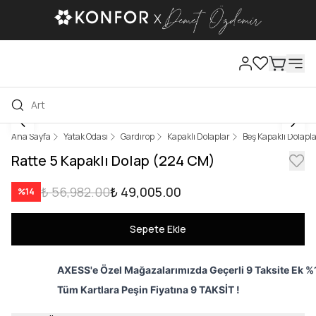
Ana Sayfa
Yatak Odası
Gardırop
Kapaklı Dolaplar
Beş Kapaklı Dolapl
Ratte 5 Kapaklı Dolap (224 CM)
₺ 56,982.00
₺ 49,005.00
%
14
Sepete Ekle
AXESS'e Özel Mağazalarımızda Geçerli 9 Taksite Ek %1
Tüm Kartlara Peşin Fiyatına 9 TAKSİT !