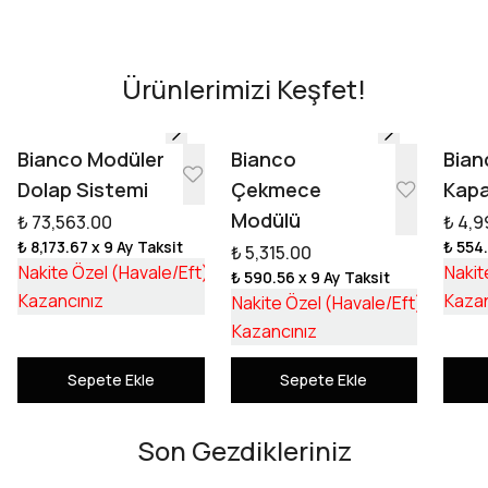
AR - Evinde Gör
AR - Evinde Gör
Ürünlerimizi Keşfet!
Tasarıma Başla
Bianco Modüler
Bianco
Bian
Dolap Sistemi
Çekmece
Kapa
Modülü
₺ 73,563.00
₺ 4,9
₺ 8,173.67
x 9 Ay Taksit
₺ 554
₺ 5,315.00
₺ 55,253.17
Nakite Özel (Havale/Eft)
Nakit
₺ 590.56
x 9 Ay Taksit
₺ 18,309.83
₺ 3,992
Kazancınız
Kazan
Nakite Özel (Havale/Eft)
₺ 1,322
Kazancınız
Sepete Ekle
Sepete Ekle
Son Gezdikleriniz