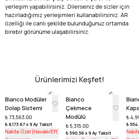
yerleşim yapabilirsiniz. Dilerseniz de sizler için
hazırladığımız yerleşimleri kullanabilirsiniz. AR
özelliği ile canlı şekilde bulunduğunuz ortamda
birebir görünüme ulaşabilirsiniz.
Evini Konfor'la Tasarla
AR - Evinde Gör
AR - Evinde Gör
Ürünlerimizi Keşfet!
Tasarıma Başla
Bianco Modüler
Bianco
Bian
Dolap Sistemi
Çekmece
Kapa
Modülü
₺ 73,563.00
₺ 4,9
₺ 8,173.67
x 9 Ay Taksit
₺ 554
₺ 5,315.00
₺ 55,253.17
Nakite Özel (Havale/Eft)
Nakit
₺ 590.56
x 9 Ay Taksit