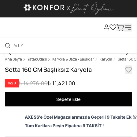
Ana Sayfa
Yatak Odası
Karyola & Baza - Başlıklar
Karyola
Setta 160 C
Setta 160 CM Başlıksız Karyola
₺ 14,276.00
₺ 11,421.00
%
20
Sepete Ekle
AXESS'e Özel Mağazalarımızda Geçerli 9 Taksite Ek %1
Tüm Kartlara Peşin Fiyatına 9 TAKSİT !