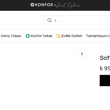
Genç Odası
Konfor Yatak
Evlilik Setleri
Tamamlayıcı Ü
Sof
₺ 9