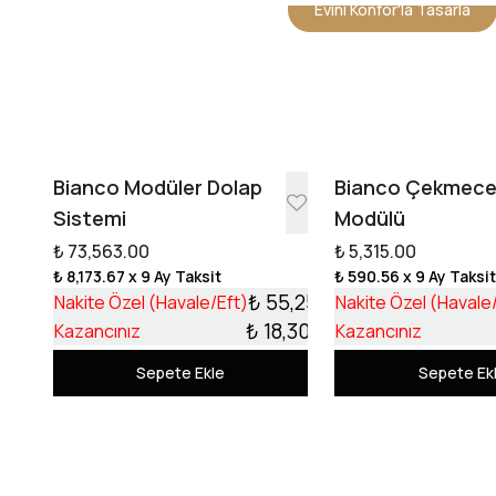
Evini Konfor'la Tasarla
Bianco Modüler Dolap
Bianco Çekmec
Sistemi
Modülü
₺ 73,563.00
₺ 5,315.00
₺ 8,173.67
x 9 Ay Taksit
₺ 590.56
x 9 Ay Taksi
₺ 55,253.17
Nakite Özel (Havale/Eft)
Nakite Özel (Havale
₺ 18,309.83
Kazancınız
Kazancınız
Sepete Ekle
Sepete Ek