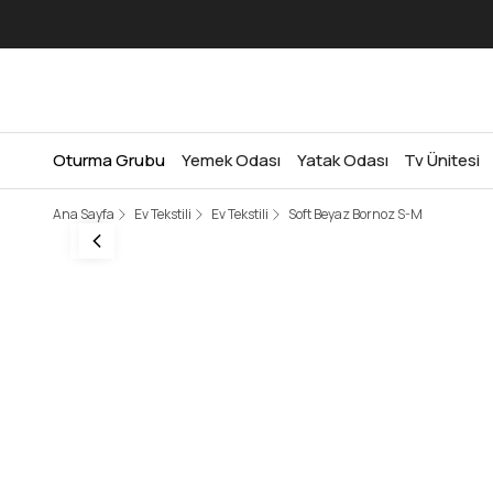
Oturma Grubu
Yemek Odası
Yatak Odası
Tv Ünitesi
Ana Sayfa
Ev Tekstili
Ev Tekstili
Soft Beyaz Bornoz S-M