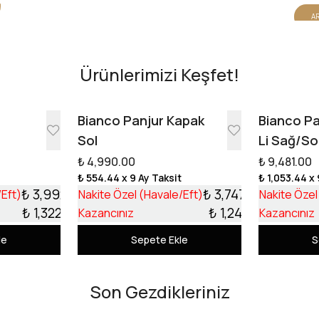
AR
Ürünlerimizi Keşfet!
e
Bianco Panjur Kapak
Bianco Pa
Sol
Li Sağ/So
₺ 4,990.00
₺ 9,481.00
t
₺ 554.44
x 9 Ay Taksit
₺ 1,053.44
x 
₺ 3,992.10
₺ 3,747.99
/Eft)
Nakite Özel (Havale/Eft)
Nakite Özel
₺ 1,322.90
₺ 1,242.01
Kazancınız
Kazancınız
le
Sepete Ekle
S
Son Gezdikleriniz