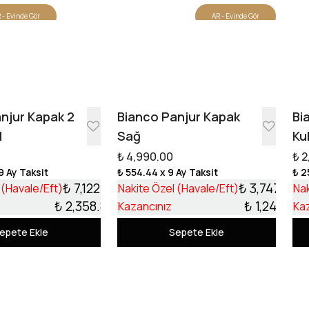
 - Evinde Gör
AR - Evinde Gör
Tasarıma Başla
njur Kapak 2
Bianco Panjur Kapak
Bi
l
Sağ
Ku
₺ 4,990.00
₺ 2
9 Ay Taksit
₺ 554.44
x 9 Ay Taksit
₺ 2
₺ 7,122.13
₺ 3,747.99
 (Havale/Eft)
Nakite Özel (Havale/Eft)
Nak
₺ 2,358.87
₺ 1,242.01
Kazancınız
Ka
epete Ekle
Sepete Ekle