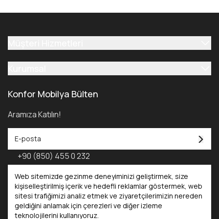
Müşteri Hizmetleri
Kurumsal
Konfor Mobilya Bülten
Aramıza Katılın!
+90 (850) 455 0 232
Konfor Mobilya Kataloğu - 2025
Web sitemizde gezinme deneyiminizi geliştirmek, size
kişiselleştirilmiş içerik ve hedefli reklamlar göstermek, web
sitesi trafiğimizi analiz etmek ve ziyaretçilerimizin nereden
Kataloglar
geldiğini anlamak için çerezleri ve diğer izleme
teknolojilerini kullanıyoruz.