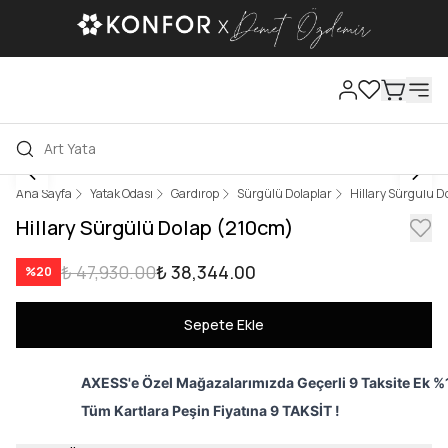
Ana Sayfa
Yatak Odası
Gardırop
Sürgülü Dolaplar
Hillary Sürgülü D
Hillary Sürgülü Dolap (210cm)
₺ 47,930.00
₺ 38,344.00
%
20
Sepete Ekle
AXESS'e Özel Mağazalarımızda Geçerli 9 Taksite Ek %1
Tüm Kartlara Peşin Fiyatına 9 TAKSİT !