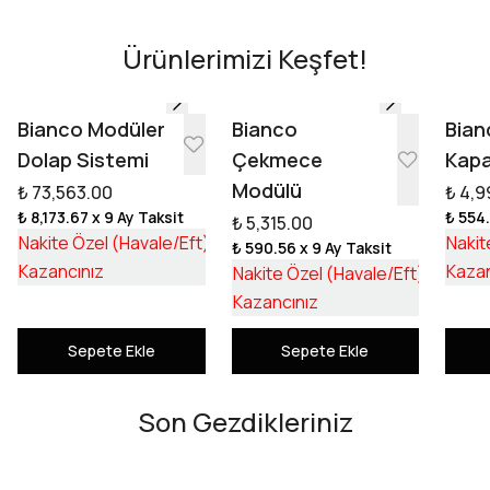
Ürünlerimizi Keşfet!
Tasarıma Başla
Bianco Modüler
Bianco
Bian
Dolap Sistemi
Çekmece
Kapa
Modülü
₺ 73,563.00
₺ 4,9
₺ 8,173.67
x 9 Ay Taksit
₺ 554
₺ 5,315.00
₺ 55,253.17
Nakite Özel (Havale/Eft)
Nakit
₺ 590.56
x 9 Ay Taksit
₺ 18,309.83
₺ 3,992
Kazancınız
Kazan
Nakite Özel (Havale/Eft)
₺ 1,322
Kazancınız
Sepete Ekle
Sepete Ekle
Son Gezdikleriniz