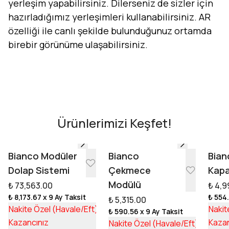
yerleşim yapabilirsiniz. Dilerseniz de sizler için
hazırladığımız yerleşimleri kullanabilirsiniz. AR
özelliği ile canlı şekilde bulunduğunuz ortamda
birebir görünüme ulaşabilirsiniz.
Evini Konfor'la Tasarla
AR - Evinde Gör
AR - Evinde Gör
Ürünlerimizi Keşfet!
Tasarıma Başla
Bianco Modüler
Bianco
Bian
Dolap Sistemi
Çekmece
Kapa
Modülü
₺ 73,563.00
₺ 4,9
₺ 8,173.67
x 9 Ay Taksit
₺ 554
₺ 5,315.00
₺ 55,253.17
Nakite Özel (Havale/Eft)
Nakit
₺ 590.56
x 9 Ay Taksit
₺ 18,309.83
₺ 3,992
Kazancınız
Kazan
Nakite Özel (Havale/Eft)