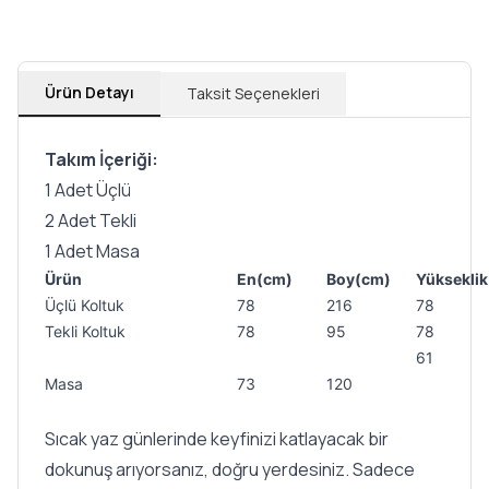
Ürün Detayı
Taksit Seçenekleri
Takım İçeriği:
1 Adet Üçlü
2 Adet Tekli
1 Adet Masa
Ürün
En(cm)
Boy(cm)
Yüksekli
Üçlü Koltuk
78
216
78
Tekli Koltuk
78
95
78
61
Masa
73
120
Sıcak yaz günlerinde keyfinizi katlayacak bir
dokunuş arıyorsanız, doğru yerdesiniz. Sadece