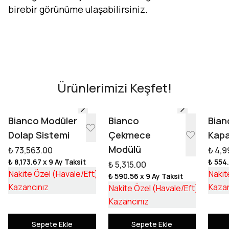
birebir görünüme ulaşabilirsiniz.
Evini Konfor'la Tasarla
AR - Evinde Gör
AR - Evinde Gör
Ürünlerimizi Keşfet!
Tasarıma Başla
Bianco Modüler
Bianco
Bian
Dolap Sistemi
Çekmece
Kapa
Modülü
₺ 73,563.00
₺ 4,9
₺ 8,173.67
x 9 Ay Taksit
₺ 554
₺ 5,315.00
₺ 55,253.17
Nakite Özel (Havale/Eft)
Nakit
₺ 590.56
x 9 Ay Taksit
₺ 18,309.83
₺ 3,992
Kazancınız
Kazan
Nakite Özel (Havale/Eft)
₺ 1,322
Kazancınız
Sepete Ekle
Sepete Ekle