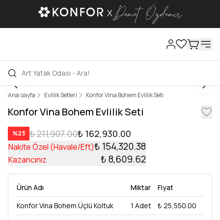
Ana Sayfa
Evlilik Setleri
Konfor Vina Bohem Evlilik Seti
Konfor Vina Bohem Evlilik Seti
₺ 211,907.00
₺ 162,930.00
%
23
₺ 154,320.38
Nakite Özel (Havale/Eft)
₺ 8,609.62
Kazancınız
Ürün Adı
Miktar
Fiyat
Konfor Vina Bohem Üçlü Koltuk
1
Adet
₺ 25,550.00