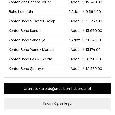
Konfor Vina Bohem Berjer
1
Adet
₺ 12,749.00
Boho Komodin
2
Adet
₺ 9,564.00
Konfor Boho 5 Kapaklı Dolap
1
Adet
₺ 35,257.00
Konfor Boho Konsol
1
Adet
₺ 13,650.00
Konfor Boho Sandalye
4
Adet
₺ 31,164.00
Konfor Boho Yemek Masası
1
Adet
₺ 13,174.00
Konfor Boho Başlık 160 cm
1
Adet
₺ 9,250.00
Konfor Boho Şifonyer
1
Adet
₺ 12,572.00
Ürün stokta olduğunda beni haberdar et
Takımı Kişiselleştir