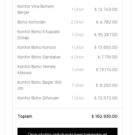
Konfor Vina Bohem
1 Ürün
₺ 12,749.00
Berjer
Boho Komodin
2 Ürün
₺ 4,782.00
Konfor Boho 5 Kapaklı
1 Ürün
₺ 35,257.00
Dolap
Konfor Boho Konsol
1 Ürün
₺ 13,650.00
Konfor Boho Sandalye
4 Ürün
₺ 7,791.00
Konfor Boho Yemek
1 Ürün
₺ 13,174.00
Masası
Konfor Boho Başlık 160
1 Ürün
₺ 9,250.00
cm
Konfor Boho Şifonyer
1 Ürün
₺ 12,572.00
Toplam
₺ 162,930.00
Ürün stokta olduğunda beni haberdar et