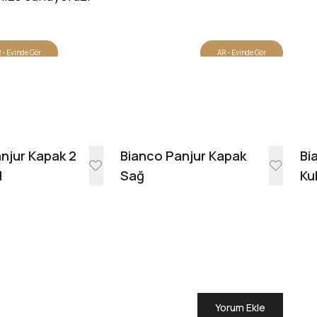
 - Evinde Gör
AR - Evinde Gör
Evinde Gör + AR
njur Kapak 2
Bianco Panjur Kapak
Bi
l
Sağ
Ku
Yorum Ekle