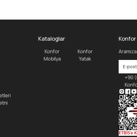
Kataloglar
Konfor
Konfor
Konfor
Aramıza 
Mobilya
Yatak
+90 (
Konfo
tleri
etni