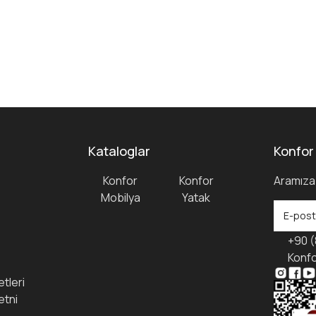
Kataloglar
Konfor
Konfor
Konfor
Aramıza 
Mobilya
Yatak
+90 (
Konfo
tleri
etni