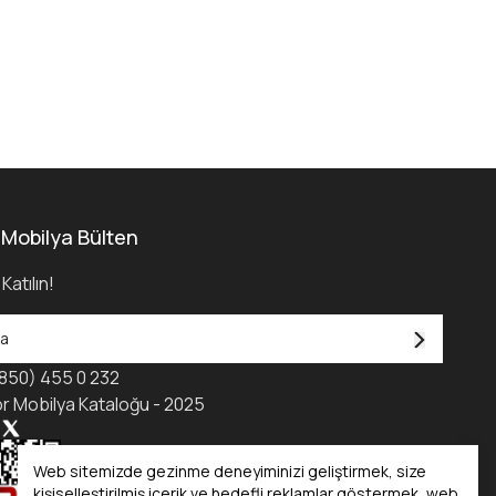
 Mobilya Bülten
Katılın!
850) 455 0 232
r Mobilya Kataloğu - 2025
Web sitemizde gezinme deneyiminizi geliştirmek, size
kişiselleştirilmiş içerik ve hedefli reklamlar göstermek, web