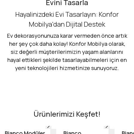
Evini Tasarla
Hayalinizdeki Evi Tasarlayın: Konfor
Mobilya'dan Dijital Destek
Ev dekorasyonunuza karar vermeden önce artık
her şey çok daha kolay! Konfor Mobilya olarak,
siz değerli müşterilerimizin yaşam alanlarını
hayal ettikleri şekilde tasarlayabilmeleri için en
yeni teknolojileri hizmetinize sunuyoruz.
Hemen Dene!
AR - Evinde Gör
AR - Evinde Gör
Ürünlerimizi Keşfet!
Evinde Gör + AR
Bianco Modüler
Bianco
Bian