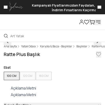
Kampanyalı Fiyatlarımızdan Faydalan, %50'ye varan
İndirim Fırsatlarını Kaçırma!
Ana Sayfa
Yatak Odası
Karyola & Baza - Başlıklar
Başlıklar
Ratte Plus
Ratte Plus Başlık
Ebat
100 CM
120 CM
160 CM
Açıklama Metni
Açıklama Metni