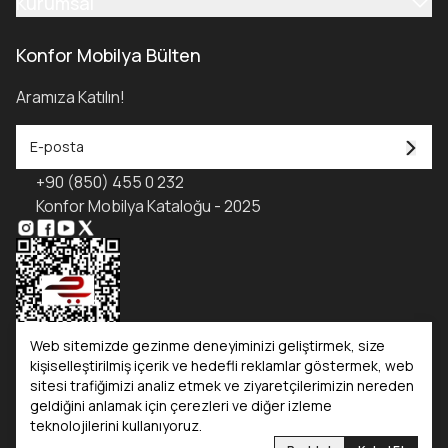
Kurumsal
Konfor Mobilya Bülten
Aramıza Katılın!
+90 (850) 455 0 232
Konfor Mobilya Kataloğu - 2025
Web sitemizde gezinme deneyiminizi geliştirmek, size
kişiselleştirilmiş içerik ve hedefli reklamlar göstermek, web
sitesi trafiğimizi analiz etmek ve ziyaretçilerimizin nereden
Kataloglar
geldiğini anlamak için çerezleri ve diğer izleme
teknolojilerini kullanıyoruz.
Konfor Mobilya
Konfor Yatak