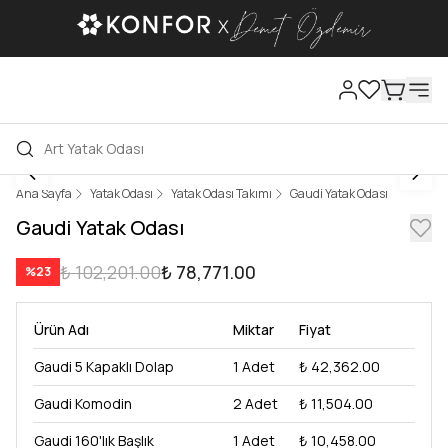
Ana Sayfa
Yatak Odası
Yatak Odası Takımı
Gaudi Yatak Odası
Gaudi Yatak Odası
₺ 102,201.00
₺ 78,771.00
%
23
Ürün Adı
Miktar
Fiyat
Gaudi 5 Kapaklı Dolap
1
Adet
₺ 42,362.00
Gaudi Komodin
2
Adet
₺ 11,504.00
Gaudi 160'lık Başlık
1
Adet
₺ 10,458.00