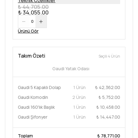
Teknik Özellikler
₺ 44,705.00
₺ 34,055.00
0
Ürünü Gör
Takım Özeti
Seçili 4 Ürün
Gaudi Yatak Odası
Gaudi 5 Kapaklı Dolap
1 Ürün
₺ 42,362.00
Gaudi Komodin
2 Ürün
₺ 5,752.00
Gaudi 160'lık Başlık
1 Ürün
₺ 10,458.00
Gaudi Şifonyer
1 Ürün
₺ 14,447.00
Toplam
₺ 78,771.00