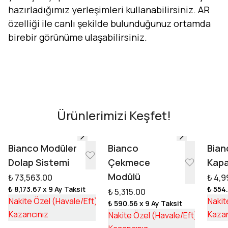
hazırladığımız yerleşimleri kullanabilirsiniz. AR
özelliği ile canlı şekilde bulunduğunuz ortamda
birebir görünüme ulaşabilirsiniz.
Evini Konfor'la Tasarla
AR - Evinde Gör
AR - Evinde Gör
Ürünlerimizi Keşfet!
Tasarıma Başla
Bianco Modüler
Bianco
Bian
Dolap Sistemi
Çekmece
Kapa
Modülü
₺ 73,563.00
₺ 4,9
₺ 8,173.67
x 9 Ay Taksit
₺ 554
₺ 5,315.00
₺ 55,253.17
Nakite Özel (Havale/Eft)
Nakit
₺ 590.56
x 9 Ay Taksit
₺ 18,309.83
₺ 3,992
Kazancınız
Kazan
Nakite Özel (Havale/Eft)