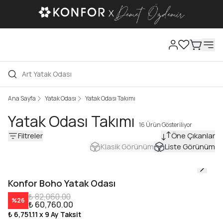
Ana Sayfa
Yatak Odası
Yatak Odası Takımı
Yatak Odası Takımı
16 Ürün Gösteriliyor
Filtreler
Öne Çıkanlar
Klasik Görünüm
Liste Görünüm
Konfor Boho Yatak Odası
₺ 82,060.00
%
26
₺ 60,760.00
₺ 6,751.11
x 9 Ay Taksit