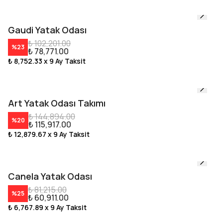
Gaudi Yatak Odası
₺ 102,201.00
%
23
₺ 78,771.00
₺ 8,752.33
x 9 Ay Taksit
Art Yatak Odası Takımı
₺ 144,894.00
%
20
₺ 115,917.00
₺ 12,879.67
x 9 Ay Taksit
Canela Yatak Odası
₺ 81,215.00
%
25
₺ 60,911.00
₺ 6,767.89
x 9 Ay Taksit