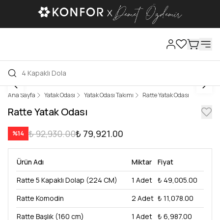
Ana Sayfa
Yatak Odası
Yatak Odası Takımı
Ratte Yatak Odası
Ratte Yatak Odası
₺ 92,930.00
₺ 79,921.00
%
14
Ürün Adı
Miktar
Fiyat
Ratte 5 Kapaklı Dolap (224 CM)
1
Adet
₺ 49,005.00
Ratte Komodin
2
Adet
₺ 11,078.00
Ratte Başlık (160 cm)
1
Adet
₺ 6,987.00