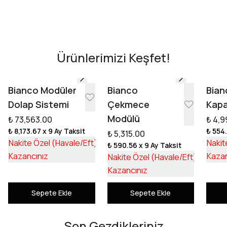
Evini Konfor'la Tasarla
AR - Evinde Gör
AR - Evinde Gör
Ürünlerimizi Keşfet!
Tasarıma Başla
Bianco Modüler
Bianco
Bian
Dolap Sistemi
Çekmece
Kapa
Modülü
₺ 73,563.00
₺ 4,9
₺ 8,173.67
x 9 Ay Taksit
₺ 554
₺ 5,315.00
₺ 55,253.17
Nakite Özel (Havale/Eft)
Nakit
₺ 590.56
x 9 Ay Taksit
₺ 18,309.83
₺ 3,992
Kazancınız
Kazan
Nakite Özel (Havale/Eft)
₺ 1,322
Kazancınız
Sepete Ekle
Sepete Ekle
Son Gezdikleriniz