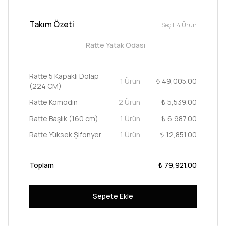
Takım Özeti
Seçili 4 Ürün
Ratte Yatak Odası
Ratte 5 Kapaklı Dolap
1 Ürün
₺ 49,005.00
(224 CM)
Ratte Komodin
2 Ürün
₺ 5,539.00
Ratte Başlık (160 cm)
1 Ürün
₺ 6,987.00
Ratte Yüksek Şifonyer
1 Ürün
₺ 12,851.00
Toplam
₺ 79,921.00
Sepete Ekle