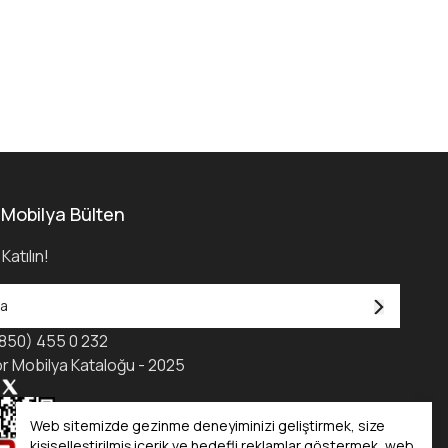
 Mobilya Bülten
Katılın!
850) 455 0 232
r Mobilya Kataloğu - 2025
Web sitemizde gezinme deneyiminizi geliştirmek, size
kişiselleştirilmiş içerik ve hedefli reklamlar göstermek, web