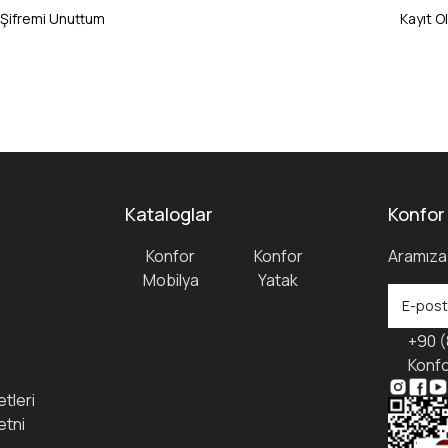
Şifremi Unuttum
Kayıt Ol
Kataloglar
Konfor
Konfor
Konfor
Aramıza 
Mobilya
Yatak
+90 (
Konfo
tleri
etni