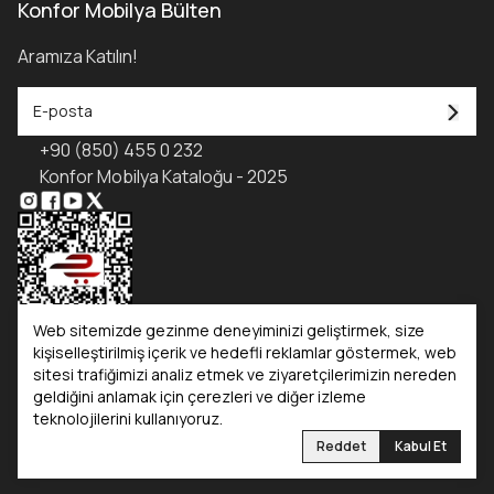
Konfor Mobilya Bülten
Aramıza Katılın!
+90 (850) 455 0 232
Konfor Mobilya Kataloğu - 2025
Web sitemizde gezinme deneyiminizi geliştirmek, size
kişiselleştirilmiş içerik ve hedefli reklamlar göstermek, web
sitesi trafiğimizi analiz etmek ve ziyaretçilerimizin nereden
Kataloglar
geldiğini anlamak için çerezleri ve diğer izleme
teknolojilerini kullanıyoruz.
Konfor Mobilya
Konfor Yatak
Reddet
Kabul Et
©2025 Tüm Hakları Saklıdır. Konfor Mobilya | Reliefers Digital