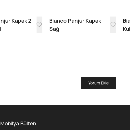
Evinde Gör + AR
njur Kapak 2
Bianco Panjur Kapak
Bi
l
Sağ
Ku
Yorum Ekle
 Mobilya Bülten