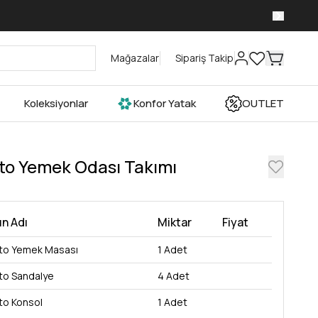
ran İndirim Fırsatlarını Kaçırma!
Mağazalar
Sipariş Takip
Koleksiyonlar
Konfor Yatak
OUTLET
ito Yemek Odası Takımı
n Adı
Miktar
Fiyat
ito Yemek Masası
1
Adet
ito Sandalye
4
Adet
ito Konsol
1
Adet