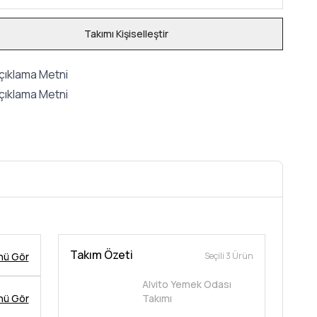
Takımı Kişiselleştir
çıklama Metni
çıklama Metni
Takım Özeti
nü Gör
Seçili 3 Ürün
Alvito Yemek Odası
nü Gör
Takımı