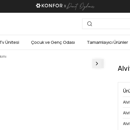
Kampanyalı Fiyatlarımızdan Faydalan, %50'ye va
Tv Ünitesi
Çocuk ve Genç Odası
Tamamlayıcı Ürünler
kımı
Alv
Ürü
Alv
Alv
Alv