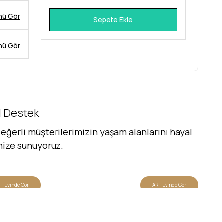
nü Gör
Sepete Ekle
nü Gör
al Destek
eğerli müşterilerimizin yaşam alanlarını hayal
inize sunuyoruz.
 - Evinde Gör
AR - Evinde Gör