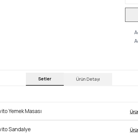
A
A
Setler
Ürün Detayı
vito Yemek Masası
Ürü
vito Sandalye
Ürü