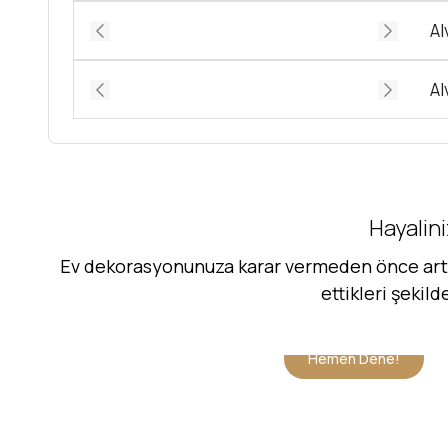
Al
Al
Hayalini
Ev dekorasyonunuza karar vermeden önce artık 
ettikleri şekil
Hemen Dene!