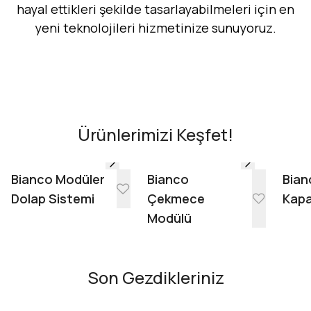
hayal ettikleri şekilde tasarlayabilmeleri için en
yeni teknolojileri hizmetinize sunuyoruz.
Hemen Dene!
AR - Evinde Gör
AR - Evinde Gör
Ürünlerimizi Keşfet!
Evinde Gör + AR
Bianco Modüler
Bianco
Bian
Dolap Sistemi
Çekmece
Kapa
Modülü
Son Gezdikleriniz