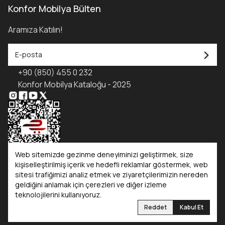
Konfor Mobilya Bülten
Aramıza Katılın!
+90 (850) 455 0 232
Konfor Mobilya Kataloğu - 2025
Web sitemizde gezinme deneyiminizi geliştirmek, size
kişiselleştirilmiş içerik ve hedefli reklamlar göstermek, web
sitesi trafiğimizi analiz etmek ve ziyaretçilerimizin nereden
Kataloglar
geldiğini anlamak için çerezleri ve diğer izleme
teknolojilerini kullanıyoruz.
Konfor Mobilya
Konfor Yatak
Reddet
Kabul Et
©2025 Tüm Hakları Saklıdır. Konfor Mobilya | Reliefers Digital