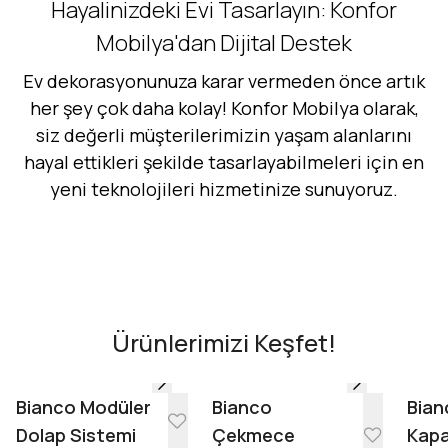
Hayalinizdeki Evi Tasarlayın: Konfor
Mobilya'dan Dijital Destek
Ev dekorasyonunuza karar vermeden önce artık
her şey çok daha kolay! Konfor Mobilya olarak,
siz değerli müşterilerimizin yaşam alanlarını
hayal ettikleri şekilde tasarlayabilmeleri için en
yeni teknolojileri hizmetinize sunuyoruz.
Hemen Dene!
AR - Evinde Gör
AR - Evinde Gör
Ürünlerimizi Keşfet!
Evinde Gör + AR
Bianco Modüler
Bianco
Bian
Dolap Sistemi
Çekmece
Kapa