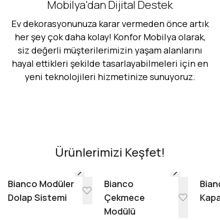
Mobilya'dan Dijital Destek
Ev dekorasyonunuza karar vermeden önce artık
her şey çok daha kolay! Konfor Mobilya olarak,
siz değerli müşterilerimizin yaşam alanlarını
hayal ettikleri şekilde tasarlayabilmeleri için en
yeni teknolojileri hizmetinize sunuyoruz.
Hemen Dene!
AR - Evinde Gör
AR - Evinde Gör
Ürünlerimizi Keşfet!
Evinde Gör + AR
Bianco Modüler
Bianco
Bian
Dolap Sistemi
Çekmece
Kapa
Modülü