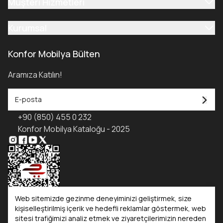
Müşteri Hizmetleri
Kurumsal
Konfor Mobilya Bülten
Aramıza Katılın!
+90 (850) 455 0 232
Konfor Mobilya Kataloğu - 2025
Web sitemizde gezinme deneyiminizi geliştirmek, size
kişiselleştirilmiş içerik ve hedefli reklamlar göstermek, web
sitesi trafiğimizi analiz etmek ve ziyaretçilerimizin nereden