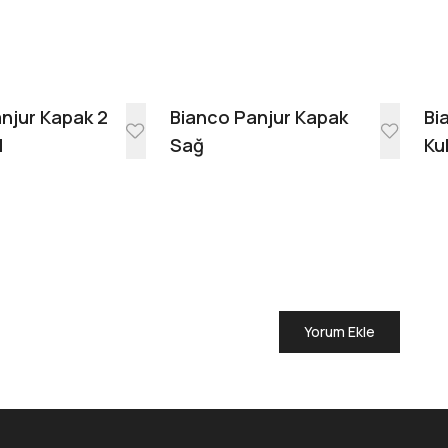
Evinde Gör + AR
njur Kapak 2
Bianco Panjur Kapak
Bi
l
Sağ
Ku
Yorum Ekle