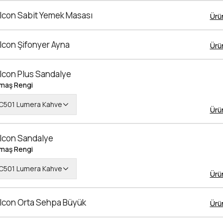
lcon Sabit Yemek Masası
Ürü
lcon Şifonyer Ayna
Ürü
lcon Plus Sandalye
maş Rengi
C501 Lumera Kahve
Ürü
lcon Sandalye
maş Rengi
C501 Lumera Kahve
Ürü
lcon Orta Sehpa Büyük
Ürü