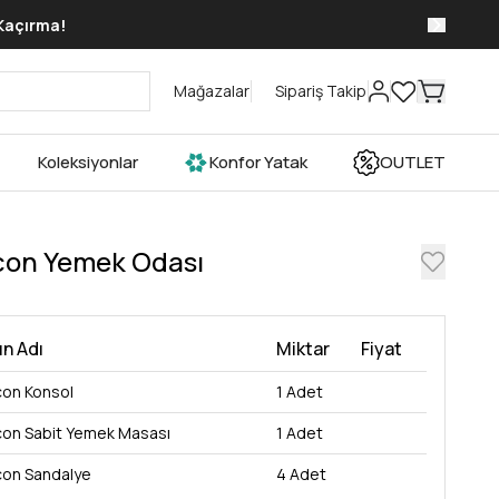
 Kaçırma!
Mağazalar
Sipariş Takip
Koleksiyonlar
Konfor Yatak
OUTLET
con Yemek Odası
n Adı
Miktar
Fiyat
con Konsol
1
Adet
con Sabit Yemek Masası
1
Adet
con Sandalye
4
Adet