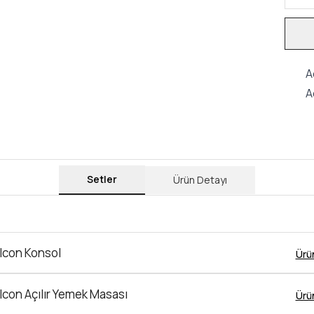
A
A
Setler
Ürün Detayı
lcon Konsol
Ürü
lcon Açılır Yemek Masası
Ürü