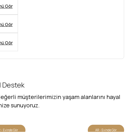
nü Gör
nü Gör
nü Gör
al Destek
eğerli müşterilerimizin yaşam alanlarını hayal
inize sunuyoruz.
 - Evinde Gör
AR - Evinde Gör