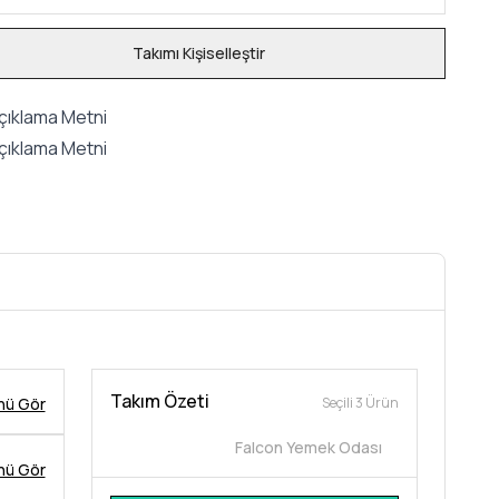
Takımı Kişiselleştir
çıklama Metni
çıklama Metni
Takım Özeti
nü Gör
Seçili 3 Ürün
Falcon Yemek Odası
nü Gör