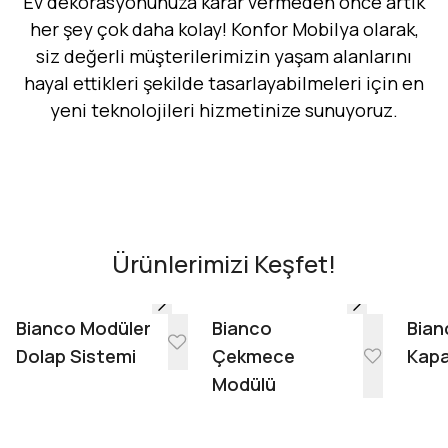
Ev dekorasyonunuza karar vermeden önce artık
her şey çok daha kolay! Konfor Mobilya olarak,
siz değerli müşterilerimizin yaşam alanlarını
hayal ettikleri şekilde tasarlayabilmeleri için en
yeni teknolojileri hizmetinize sunuyoruz.
Hemen Dene!
AR - Evinde Gör
AR - Evinde Gör
Ürünlerimizi Keşfet!
Evinde Gör + AR
Bianco Modüler
Bianco
Bian
Dolap Sistemi
Çekmece
Kapa
Modülü