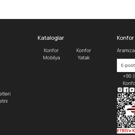
Kataloglar
Konfor
Konfor
Konfor
Aramıza 
Mobilya
Yatak
+90 (
Konfo
tleri
etni