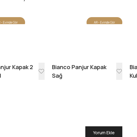
 - Evinde Gör
AR - Evinde Gör
Evinde Gör + AR
njur Kapak 2
Bianco Panjur Kapak
Bi
l
Sağ
Ku
Yorum Ekle