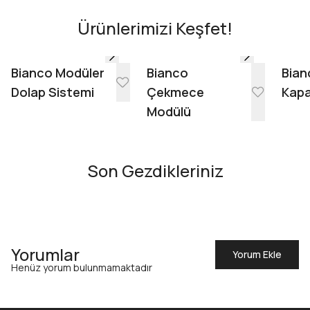
Ürünlerimizi Keşfet!
Evinde Gör + AR
Bianco Modüler
Bianco
Bian
Dolap Sistemi
Çekmece
Kapa
Modülü
Son Gezdikleriniz
Yorumlar
Yorum Ekle
Henüz yorum bulunmamaktadır