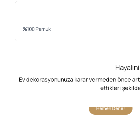
%100 Pamuk
Hayalini
Ev dekorasyonunuza karar vermeden önce artık 
ettikleri şekil
Hemen Dene!