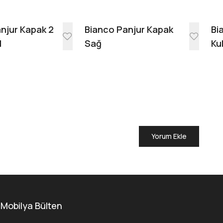
njur Kapak 2
Bianco Panjur Kapak
Bi
l
Sağ
Ku
Yorum Ekle
 Mobilya Bülten