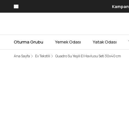
Kampanya
Oturma Grubu
Yemek Odası
Yatak Odası
Ana Sayfa
Ev Tekstili
Quadro Su Yeşili El Havlusu Seti 30x40 cm