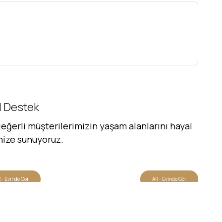
al Destek
eğerli müşterilerimizin yaşam alanlarını hayal
inize sunuyoruz.
 - Evinde Gör
AR - Evinde Gör
Evinde Gör + AR